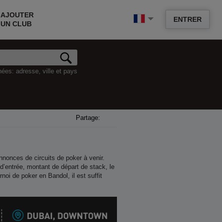
AJOUTER
ENTRER
UN CLUB
ées: adresse, ville et pays
Partage:
nnonces de circuits de poker à venir.
 d’entrée, montant de départ de stack, le
oi de poker en Bandol, il est suffit