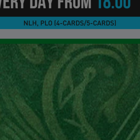
ogistique
 | Bandol, 06 - 10 AUG 2026
s | Bandol, 13 - 17 AUG 2026
 | Bandol, 20 - 31 AUG 2026