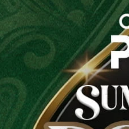
s | Bandol, 03 - 07 SEP 2026
Enregistrement
Evénement
en retard
8-08 18:00
18:00
Superstack 100, Hold'em, Re-entry
-
Buy-in
8-09 18:00
Superstack 100, Hold'em, Re-entry