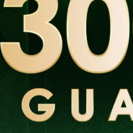
8-22 18:00
Superstack 100, Hold'em, Re-entry
8-23 18:00
Superstack 100, Hold'em, Re-entry
8-24 16:00
Ligue 150, Hold'em, Re-entry
8-27 20:00
Regular 80, Hold'em, Re-entry
8-28 20:00
Bigstack 100, Hold'em, Re-entry