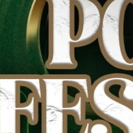
8-10 16:00
Ligue 150, Hold'em, Re-entry
8-13 19:00
€ 125 + 25 No Limit Hold'em - TPS Bandol Lovers Da
entry
8-14 19:00
€ 125 + 25 No Limit Hold'em - TPS Bandol Lovers Da
entry
8-15 19:00
€ 125 + 25 No Limit Hold'em - TPS Bandol Lovers Da
entry