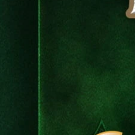
Août 16, Dimanche
Casino Bandol
2026-0
Casino Bandol
2026-0
Août 17, Lundi
Casino Bandol
2026-0
Août 20, Jeudi
Casino Bandol
2026-0
Août 21, Vendredi
Casino Bandol
2026-0