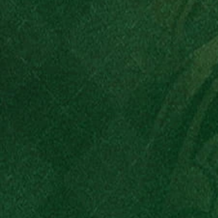
Bandol, France
TPS Bandol Lover
03.09 - 07.09
Bandol, France
Aujourd'hui
Nom de club
Start
Casino Bandol
2026-0
A venir
-
Date
Août 09, Dimanche
Casino Bandol
2026-0