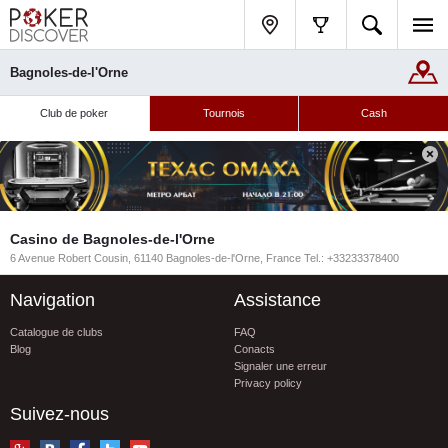
Bagnoles-de-l'Orne
Club de poker
Tournois
Cash
Casino de Bagnoles-de-l'Orne
6 Avenue Robert Cousin, 61140 Bagnoles-de-l'Orne, France Tel.: +33233378400
Navigation
Assistance
Catalogue de clubs
FAQ
Blog
Conacts
Signaler une erreur
Privacy policy
Suivez-nous