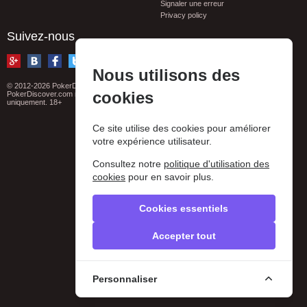
Signaler une erreur
Privacy policy
Suivez-nous
Nous utilisons des
© 2012-2026 PokerDiscover.com. Tous droits réservés
cookies
PokerDiscover.com n'est pas un organisateur de jeux. Le site est à titre informatif
uniquement. 18+
Ce site utilise des cookies pour améliorer
votre expérience utilisateur.
Consultez notre
politique d'utilisation des
cookies
pour en savoir plus.
Cookies essentiels
Accepter tout
Personnaliser