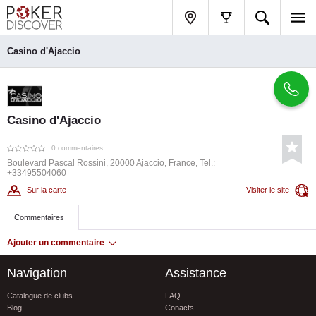
Casino d'Ajaccio
Casino d'Ajaccio
0 commentaires
Boulevard Pascal Rossini, 20000 Ajaccio, France, Tel.:
+33495504060
Sur la carte
Visiter le site
Commentaires
Ajouter un commentaire
Navigation
Assistance
Catalogue de clubs
FAQ
Blog
Conacts