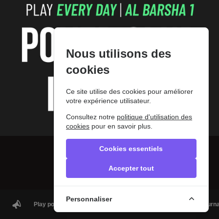
Blog
Conacts
Signaler une erreur
Privacy policy
Suivez-nous
Nous utilisons des
cookies
© 2012-2026 PokerDiscover.com. Tous droits réservés
PokerDiscover.com n'est pas un organisateur de jeux. Le site est à titre informatif
uniquement. 18+
Ce site utilise des cookies pour améliorer
votre expérience utilisateur.
Consultez notre
politique d'utilisation des
cookies
pour en savoir plus.
Cookies essentiels
Accepter tout
Personnaliser
Play poker in Greece | ΟΦΙΤΕΧ Poker Clubs | Cash games & Tourna