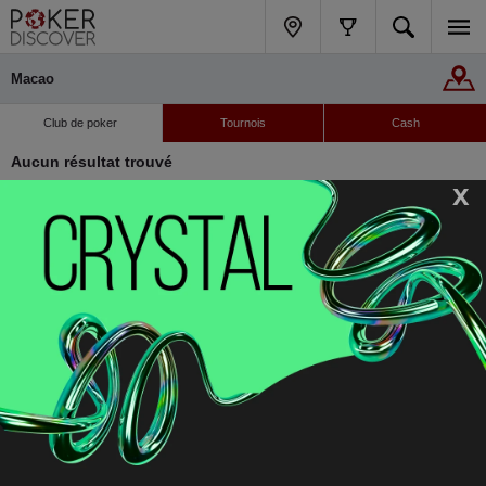
Macao
Club de poker
Tournois
Cash
Aucun résultat trouvé
x
Navigation
Assistance
Catalogue de clubs
FAQ
Blog
Conacts
Signaler une erreur
Privacy policy
Suivez-nous
© 2012-2026 PokerDiscover.com. Tous droits réservés
PokerDiscover.com n'est pas un organisateur de jeux. Le site est à titre informatif
uniquement. 18+