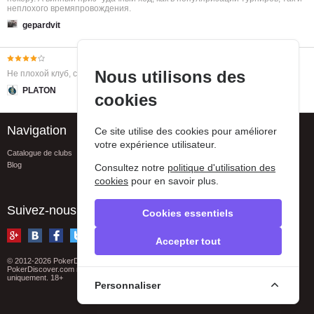
неплохого времяпровождения.
gepardvit
Nous utilisons des
Не плохой клуб, с хорошим видом и сервисом. Твердая четверка!
PLATON
cookies
Navigation
Assistance
Ce site utilise des cookies pour améliorer
votre expérience utilisateur.
Catalogue de clubs
FAQ
Blog
Conacts
Consultez notre
politique d'utilisation des
Signaler une erreur
cookies
pour en savoir plus.
Privacy policy
Suivez-nous
Cookies essentiels
Accepter tout
© 2012-2026 PokerDiscover.com. Tous droits réservés
PokerDiscover.com n'est pas un organisateur de jeux. Le site est à titre informatif
uniquement. 18+
Personnaliser