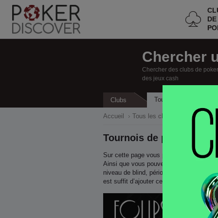
CL
DE
PO
Chercher u
Chercher des clubs de poker,
des jeux cash
Tournois
Clubs
Cas
Accueil
Tous les clubs de poker
Can
Tournois de poker en Re
Sur cette page vous pouvez trouver tous 
Ainsi que vous pouvez trouver toute l’inf
niveau de blind, période de l’enregistre
est suffit d’ajouter cette page à vos favor