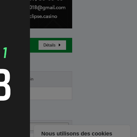
Détails
Buy-in
Nous utilisons des cookies