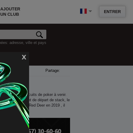
AJOUTER
ENTRER
UN CLUB
ées: adresse, ville et pays
x
Partage:
 annonces de circuits de poker à venir.
x d’entrée, montant de départ de stack, le
rnoi de poker en Red Deer en 2019 , il