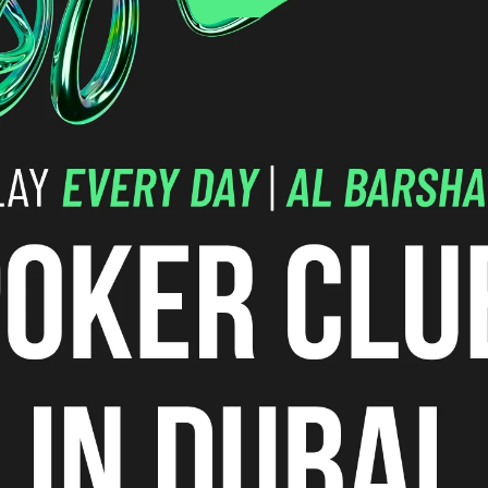
ogistique
Enregistrement
Evénement
en retard
-
Buy-in