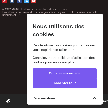
© 2012-2026 PokerDiscover.com. Tous droits réservés
PokerDiscover.com n'est pas un organisateur de jeux. Le site est à titre informatif
uniquement. 18+
Nous utilisons des
cookies
Ce site utilise des cookies pour améliorer
votre expérience utilisateur.
Consultez notre
politique d'utilisation des
cookies
pour en savoir plus.
Cookies essentiels
Accepter tout
Personnaliser
Play poker in Greece | ΟΦΙΤΕΧ Poker Clubs | Cas