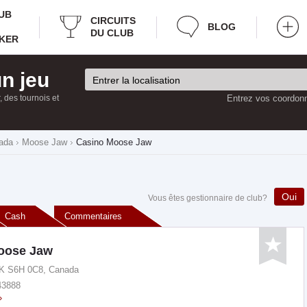
UB
CIRCUITS
BLOG
DU CLUB
KER
n jeu
 des tournois et
Entrez vos coordonn
ada
Moose Jaw
Casino Moose Jaw
Oui
Vous êtes gestionnaire de club?
Cash
Commentaires
oose Jaw
K S6H 0C8, Canada
43888
»