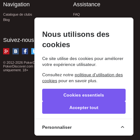
Navigation
Assistance
Catalogue de clubs
FAQ
Blog
Conacts
Signaler une erreur
Privacy policy
Nous utilisons des
Suivez-nous
cookies
Ce site utilise des cookies pour améliorer
© 2012-2026 PokerDiscover.com. Tous droits réservés
votre expérience utilisateur.
PokerDiscover.com n'est pas un organisateur de jeux. Le site est à titre informatif
uniquement. 18+
Consultez notre
politique d'utilisation des
cookies
pour en savoir plus.
Cookies essentiels
Accepter tout
Personnaliser