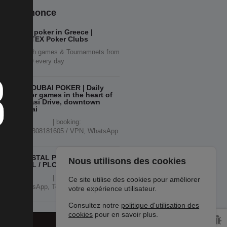
Annonce
Play poker in Greece |
ΟΦΙΤΕΧ Poker Clubs
| Cash games & Tournamnets from
16.00 every day
777 DUBAI POKER | Daily
Poker games in the heart of
Marasi Drive, downtown
Dubai
| booking:
+443308181605 / VPN, WhatsApp
CRYSTAL Poker Club Dubai |
Nous utilisons des cookies
THNL / PLO / OFC
| JVC / +66961177517,
Ce site utilise des cookies pour améliorer
WhatsApp, Telegram
votre expérience utilisateur.
Consultez notre
politique d'utilisation des
cookies
pour en savoir plus.