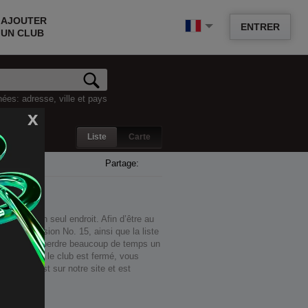
AJOUTER
ENTRER
UN CLUB
ées: adresse, ville et pays
x
Liste
Carte
Partage:
ellie en un seul endroit. Afin d’être au
ement Division No. 15, ainsi que la liste
trouver sans perdre beaucoup de temps un
st annulé ou le club est fermé, vous
ormation est sur notre site et est