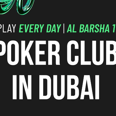
esort and Casino
, AB T0L 1N0, Canada