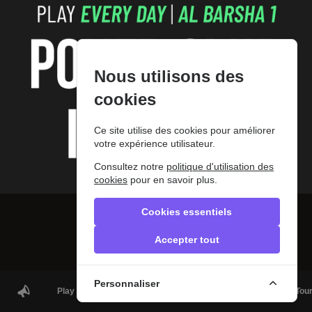
Suivez-nous
© 2012-2026 PokerDiscover.com. Tous droits réservés
Nous utilisons des
PokerDiscover.com n'est pas un organisateur de jeux. Le site est à titre informatif
uniquement. 18+
cookies
Ce site utilise des cookies pour améliorer
votre expérience utilisateur.
Consultez notre
politique d'utilisation des
cookies
pour en savoir plus.
Cookies essentiels
Accepter tout
Personnaliser
Play poker in Greece | ΟΦΙΤΕΧ Poker Clubs | Cash games & Tour