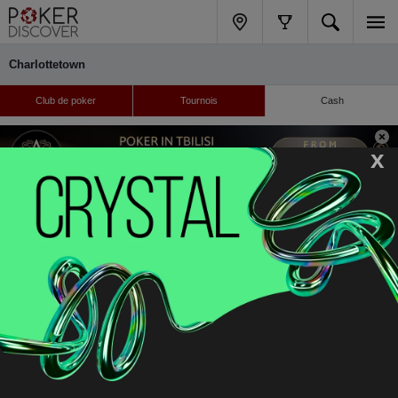
Charlottetown
Club de poker
Tournois
Cash
x
Jeux cash réguliers
Red Shores Racetrack & Casino
$1/$2 No Limit Holdem - Buy-in: $40 to $200 Runs: Occasionally
$5/$5 No Limit Holdem - Buy-in: $100 to $500 Runs: Usually one table
Navigation
Assistance
Catalogue de clubs
FAQ
Blog
Conacts
Signaler une erreur
Privacy policy