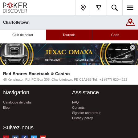
Charlottetown
Club de poker
Tournois
Cash
Red Shores Racetrack & Casino
46 Kensington Rd, PO Box 308, Charlottetown, PE C1A9S8 Tel.: +1 (877) 620-4222
Navigation
Assistance
Catalogue de clubs
FAQ
Blog
Conacts
Signaler une erreur
Privacy policy
Suivez-nous