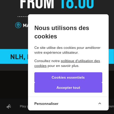
© 2012-2026 PokerDiscover.com. Tous droits réservés
PokerDiscover.com n'est pas un organisateur de jeux. Le site est à titre informatif
uniquement. 18+
Nous utilisons des
cookies
Ce site utilise des cookies pour améliorer
votre expérience utilisateur.
Consultez notre
politique d'utilisation des
cookies
pour en savoir plus.
Cookies essentiels
Accepter tout
Personnaliser
Play poker in Greece | ΟΦΙΤΕΧ Poker Clubs | Cash games & Tour