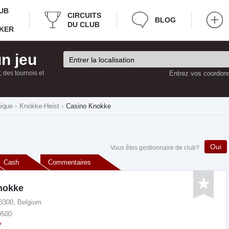
UB
CIRCUITS
BLOG
DU CLUB
KER
n jeu
 des tournois et
Entrez vos coordonn
ique
Knokke-Heist
Casino Knokke
Oui
Vous êtes gestionnaire de club?
Cash
Commentaires
nokke
8300, Belgium
0500
»