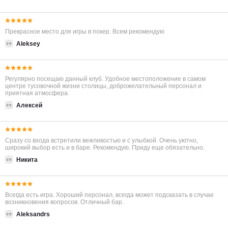
Прекрасное место для игры в покер. Всем рекомендую
Aleksey
Регулярно посещаю данный клуб. Удобное местоположение в самом
центре тусовочной жизни столицы, доброжелательный персонал и
приятная атмосфера.
Алексей
Сразу со входа встретили вежливостью и с улыбкой. Очень уютно,
широкий выбор есть и в баре. Рекомендую. Приду еще обязательно.
Никита
Всегда есть игра. Хороший персонал, всегда может подсказать в случае
возникновения вопросов. Отличный бар.
Aleksandrs