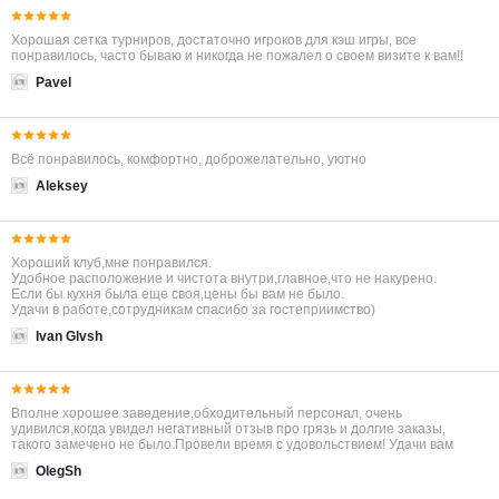
Хорошая сетка турниров, достаточно игроков для кэш игры, все
понравилось, часто бываю и никогда не пожалел о своем визите к вам!!
Pavel
Всё понравилось, комфортно, доброжелательно, уютно
Aleksey
Хороший клуб,мне понравился.
Удобное расположение и чистота внутри,главное,что не накурено.
Если бы кухня была еще своя,цены бы вам не было.
Удачи в работе,сотрудникам спасибо за гостеприимство)
Ivan Glvsh
Вполне хорошее заведение,обходительный персонал, очень
удивился,когда увидел негативный отзыв про грязь и долгие заказы,
такого замечено не было.Провели время с удовольствием! Удачи вам
OlegSh