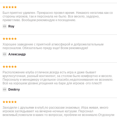
Был приятно удивлен. Прекрасно провел время. Никакого негатива как со
стороны игроков, так и персонала не было. Все весело, задорно,
приветливо. Вообщем рекомендую к посещению.
Roy
Хорошее заведение с приятной атмосферой и доброжелательным
персоналом. Обязательно приду еще! Всем рекомендую!
Александр
Расположение клуба отличное,всегда есть игра и даже бывает
круглосуточная, разный контингент, за столом было комфортно и весело.
Персоналу и менеджеру отдельное спасибо,недопонимания не возникло.
Всё на хорошем уровне,угощения на баре для игроков -это плюс!!!
Dmitrry
Заходили с друзьями в клуб,по рассказам знакомых. Игра живая, много
игроков заглядывают на вечерне-ночные катушки. Персонал
вежливый,помогали в каких-то вопросах, проблем не возникало.Отдохнули