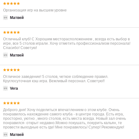
Организация игр на высшем уровне
Матвей
Отличный клуб! С Хорошим месторасположением , всегда есть выбор в
игре, все 5 столов играли. Хочу отметить профессионализм персонала!
Спасибо! Советую!
Матвей
Отличное заведение! 5 столов, четкое соблюдение правил.
Круглосуточная кэш игра. Вежливый персонал. Советую!!
Vera
Доброго дня! Хочу поделиться впечатлением о этом клубе. Очень
понравилось нахождение самого клуба - в центре города. Есть игра,
просторно, уютно , много столов, есть места всегда. Новый зал очень
понравился- открыт недавно.Можно покушать, покурить кальян, те
провести выходные есть где! Мне понравилось! Супер! Рекомендую!
Матвей