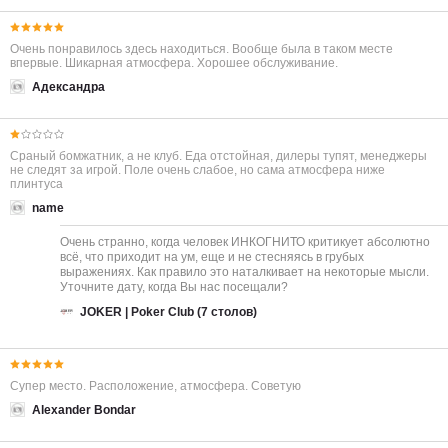
Очень понравилось здесь находиться. Вообще была в таком месте
впервые. Шикарная атмосфера. Хорошее обслуживание.
Адександра
Сраный бомжатник, а не клуб. Еда отстойная, дилеры тупят, менеджеры
не следят за игрой. Поле очень слабое, но сама атмосфера ниже
плинтуса
name
Очень странно, когда человек ИНКОГНИТО критикует абсолютно
всё, что приходит на ум, еще и не стесняясь в грубых
выражениях. Как правило это наталкивает на некоторые мысли.
Уточните дату, когда Вы нас посещали?
JOKER | Poker Club (7 столов)
Супер место. Расположение, атмосфера. Советую
Alexander Bondar