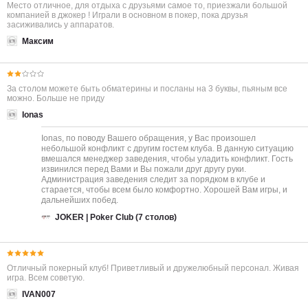
Место отличное, для отдыха с друзьями самое то, приезжали большой
компанией в джокер ! Играли в основном в покер, пока друзья
засиживались у аппаратов.
Максим
За столом можете быть обматерины и посланы на 3 буквы, пьяным все
можно. Больше не приду
Ionas
Ionas, по поводу Вашего обращения, у Вас произошел
небольшой конфликт с другим гостем клуба. В данную ситуацию
вмешался менеджер заведения, чтобы уладить конфликт. Гость
извинился перед Вами и Вы пожали друг другу руки.
Администрация заведения следит за порядком в клубе и
старается, чтобы всем было комфортно. Хорошей Вам игры, и
дальнейших побед.
JOKER | Poker Club (7 столов)
Отличный покерный клуб! Приветливый и дружелюбный персонал. Живая
игра. Всем советую.
IVAN007