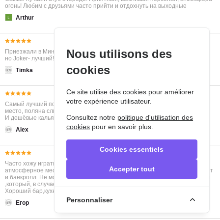
огонь! Любим с друзьями часто прийти и отдохнуть на выходные
Arthur
Nous utilisons des
Приезжали в Минск на праздники. Посетили несколько покерных клубов,
но Joker- лучший!!!! Всем рекомендую!!!
cookies
Timka
Ce site utilise des cookies pour améliorer
votre expérience utilisateur.
Самый лучший покерный клуб в минске! Всегда есть игра, всегда есть
место, поляна слвбая, игра простая
Consultez notre
politique d'utilisation des
И дешёвые кальяны. Любимое заведение в городе
cookies
pour en savoir plus.
Alex
Cookies essentiels
Часто хожу играть в этот клуб,иногда даже приглашаю друзей. Очень
Accepter tout
атмосферное место, много новых лиц и игроков. Игра на любой вкус , цвет
и банкролл. Не могу не отметить приветливый и дружелюбный персонал
,который, в случае чего, все подскажет и расскажет.
Хороший бар,кухня и кальяны.
Personnaliser
Егор