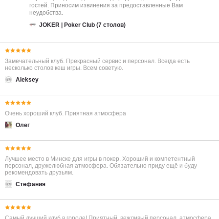
гостей. Приносим извинения за предоставленные Вам
неудобства.
JOKER | Poker Club (7 столов)
Замечательный клуб. Прекрасный сервис и персонал. Всегда есть
несколько столов кеш игры. Всем советую.
Aleksey
Очень хороший клуб. Приятная атмосфера
Олег
Лучшее место в Минске для игры в покер. Хороший и компетентный
персонал, дружелюбная атмосфера. Обязательно приду ещё и буду
рекомендовать друзьям.
Стефания
Самый лучший клуб в городе! Приятный, вежливый персонал, атмосфера