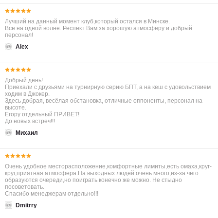
Лучший на данный момент клуб,который остался в Минске.
Все на одной волне. Респект Вам за хорошую атмосферу и добрый
персонал!
Alex
Добрый день!
Приехали с друзьями на турнирную серию БПТ, а на кеш с удовольствием
ходим в Джокер.
Здесь добрая, весёлая обстановка, отличные оппоненты, персонал на
высоте.
Егору отдельный ПРИВЕТ!
До новых встреч!!!
Михаил
Очень удобное месторасположение,комфортные лимиты,есть омаха,круг-
круг,приятная атмосфера.На выходных людей очень много,из-за чего
образуются очереди,но поиграть конечно же можно. Не стыдно
посоветовать.
Спасибо менеджерам отдельно!!!
Dmitrry