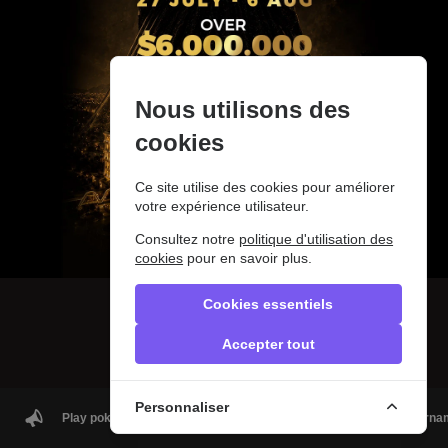
Blog
Conacts
Signaler une erreur
Privacy policy
Suivez-nous
Nous utilisons des
cookies
© 2012-2026 PokerDiscover.com. Tous droits réservés
PokerDiscover.com n'est pas un organisateur de jeux. Le site est à titre informatif
uniquement. 18+
Ce site utilise des cookies pour améliorer
votre expérience utilisateur.
Consultez notre
politique d'utilisation des
cookies
pour en savoir plus.
Cookies essentiels
Accepter tout
Personnaliser
Play poker in Greece | ΟΦΙΤΕΧ Poker Clubs | Cash games & Tournam