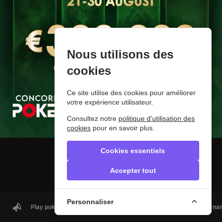
© 2012-2026 PokerDiscover.com. Tous droits réservés
PokerDiscover.com n'est pas un organisateur de jeux. Le site est à titre informatif
uniquement. 18+
Nous utilisons des
cookies
Ce site utilise des cookies pour améliorer
votre expérience utilisateur.
Consultez notre
politique d'utilisation des
cookies
pour en savoir plus.
Cookies essentiels
Accepter tout
Personnaliser
Play poker in Greece | ΟΦΙΤΕΧ Poker Clubs | Cash games & Tournamn