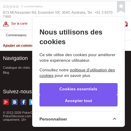
0 commentaires
873 Mt Alexander Rd, Essendon VIC 3040, Australia, Tel.: +61 3 9370
7466
Sur la carte
Visiter le site
Nous utilisons des
Commentaires
cookies
Ajouter un commentaire
Ce site utilise des cookies pour améliorer
Navigation
Assistance
votre expérience utilisateur.
Catalogue de clubs
FAQ
Consultez notre
politique d'utilisation des
Blog
Conacts
cookies
pour en savoir plus.
Signaler une erreur
Privacy policy
Cookies essentiels
Suivez-nous
Accepter tout
© 2012-2026 PokerDiscover.com. Tous droits réservés
PokerDiscover.com n'est pas un organisateur de jeux. Le site est à titre informatif
Personnaliser
uniquement. 18+