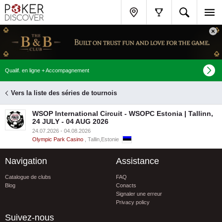
Qualif. en ligne + Accompagnement
Vers la liste des séries de tournois
WSOP International Circuit - WSOPC Estonia | Tallinn,
24 JULY - 04 AUG 2026
24.07.2026 - 04.08.2026
Olympic Park Casino
, Tallin,Estonie
Navigation
Assistance
Catalogue de clubs
FAQ
Blog
Conacts
Signaler une erreur
Privacy policy
Suivez-nous