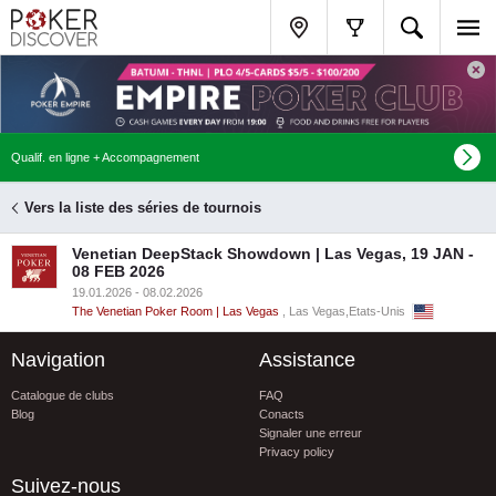
Qualif. en ligne + Accompagnement
Vers la liste des séries de tournois
Venetian DeepStack Showdown | Las Vegas, 19 JAN -
08 FEB 2026
19.01.2026 - 08.02.2026
The Venetian Poker Room | Las Vegas
, Las Vegas,Etats-Unis
Navigation
Assistance
Catalogue de clubs
FAQ
Blog
Conacts
Signaler une erreur
Privacy policy
Suivez-nous