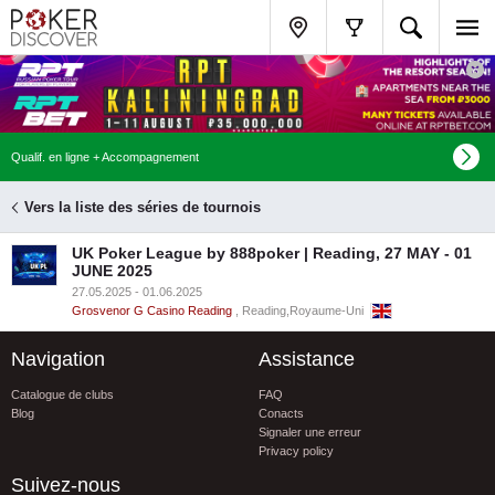
Qualif. en ligne + Accompagnement
Vers la liste des séries de tournois
UK Poker League by 888poker | Reading, 27 MAY - 01
JUNE 2025
27.05.2025 - 01.06.2025
Grosvenor G Casino Reading
, Reading,Royaume-Uni
Navigation
Assistance
Catalogue de clubs
FAQ
Blog
Conacts
Signaler une erreur
Privacy policy
Suivez-nous