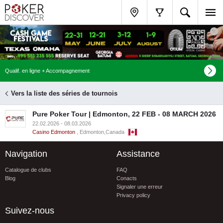
Qualif. en ligne + Accompagnement
Vers la liste des séries de tournois
Pure Poker Tour | Edmonton, 22 FEB - 08 MARCH 2026
22.02.2026 - 08.03.2026
Casino Edmonton
, Edmonton,Canada
Navigation
Assistance
Catalogue de clubs
FAQ
Blog
Conacts
Signaler une erreur
Privacy policy
Suivez-nous