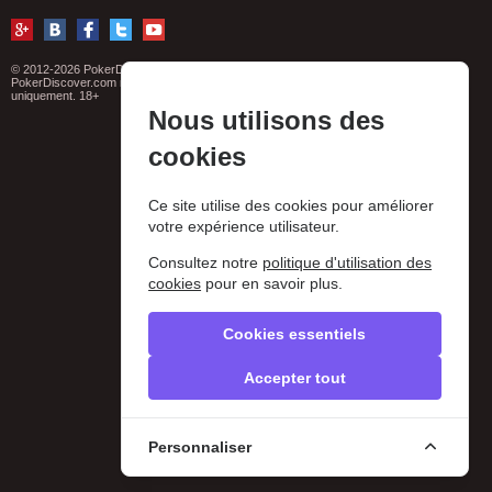
© 2012-2026 PokerDiscover.com. Tous droits réservés
PokerDiscover.com n'est pas un organisateur de jeux. Le site est à titre informatif
uniquement. 18+
Nous utilisons des
cookies
Ce site utilise des cookies pour améliorer
votre expérience utilisateur.
Consultez notre
politique d'utilisation des
cookies
pour en savoir plus.
Cookies essentiels
Accepter tout
Personnaliser