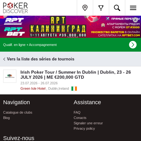
Qualif. en ligne + Accompagnement
Vers la liste des séries de tournois
Irish Poker Tour / Summer In Dublin | Dublin, 23 - 26
JULY 2026 | ME €200,000 GTD
23.07.2026 - 26.07.2026
Green Isle Hotel
, Dublin,Ireland
Navigation
Assistance
Catalogue de clubs
FAQ
Blog
Conacts
Signaler une erreur
Privacy policy
Suivez-nous