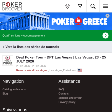
Qualif. en ligne + Accompagnement
Vers la liste des séries de tournois
Deaf Poker Tour - DPT Las Vegas | Las Vegas, 23 - 25
JULY 2026
23.07.2026 - 25.07.2026
Resorts World Las Vegas
, Las Vegas,Etats-Unis
Navigation
Assistance
Catalogue de clubs
FAQ
Blog
Conacts
Signaler une erreur
Privacy policy
Suivez-nous