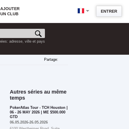
AJOUTER
ENTRER
UN CLUB
ées: adresse, ville et pays
Partage:
Autres séries au même
temps
PokerAtlas Tour - TCH Houston |
06 - 26 MAY 2026 | ME $500.000
GTD
06.05.2026-26.05.2026
6100 Westheimer Road, Suite