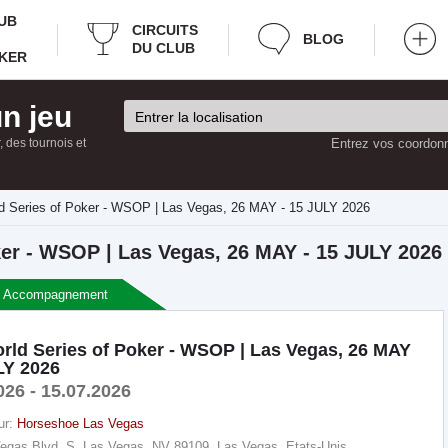
UB
CIRCUITS
BLOG
DU CLUB
KER
n jeu
 des tournois et
Entrez vos coordonn
d Series of Poker - WSOP | Las Vegas, 26 MAY - 15 JULY 2026
ker - WSOP | Las Vegas, 26 MAY - 15 JULY 2026
e + Accompagnement
rld Series of Poker - WSOP | Las Vegas, 26 MAY
LY 2026
026 - 15.07.2026
ur:
Horseshoe Las Vegas
egas Blvd. S, Las Vegas, NV 89109, Las Vegas, Etats-Unis