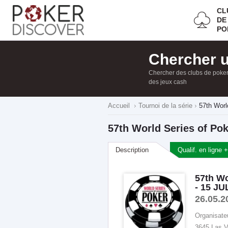
CL
DE
PO
Chercher u
Chercher des clubs de poker,
des jeux cash
Accueil
Tournoi de la série
57th Worl
57th World Series of Po
Description
Qualif. en lign
57th Wo
- 15 JU
26.05.2
Organisate
3645 Las V