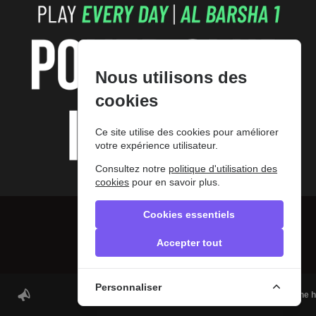
Blog
Conacts
Signaler une erreur
Privacy policy
Suivez-nous
Nous utilisons des
cookies
© 2012-2026 PokerDiscover.com. Tous droits réservés
PokerDiscover.com n'est pas un organisateur de jeux. Le site est à titre informatif
uniquement. 18+
Ce site utilise des cookies pour améliorer
votre expérience utilisateur.
Consultez notre
politique d'utilisation des
cookies
pour en savoir plus.
Cookies essentiels
Accepter tout
Personnaliser
777 DUBAI POKER | Daily Poker games in the he