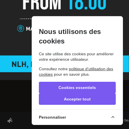
© 2012-2026 PokerDiscover.com. Tous droits réservés
PokerDiscover.com n'est pas un organisateur de jeux. Le site est à titre informatif
uniquement. 18+
Nous utilisons des
cookies
Ce site utilise des cookies pour améliorer
votre expérience utilisateur.
Consultez notre
politique d'utilisation des
cookies
pour en savoir plus.
Cookies essentiels
Accepter tout
Personnaliser
777 DUBAI POKER | Daily Poker games in the hea