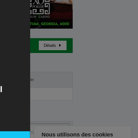
Détails
Buy-in
Nous utilisons des cookies