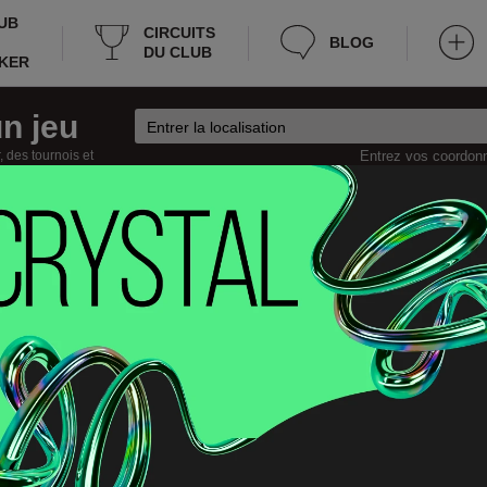
UB
CIRCUITS
BLOG
DU CLUB
KER
n jeu
 des tournois et
Entrez vos coordonn
Cash
s-Unis
Coconut Creek
nut Creek
 site sera utile à tout le monde, car toute l’information nécessaire est reccue
 nous tenons à jour la liste des clubs et des rooms de poker en service actuel
us voulez jouer au poker en Coconut Creek en 2019, notre site vous aidera à 
on est toujours actuelle et se renouvelle régulièrement, donc si un des jeux e
tenant le poker en live est devenu encore plus accèsible qu’avant – toute l’inf