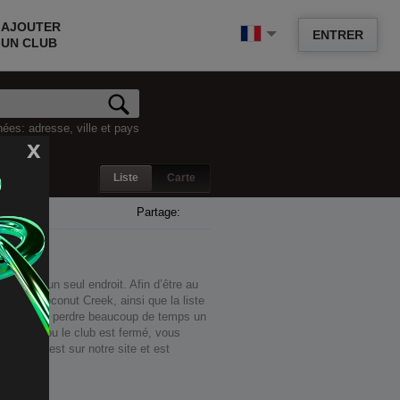
AJOUTER
ENTRER
UN CLUB
ées: adresse, ville et pays
x
Liste
Carte
Partage:
llie en un seul endroit. Afin d’être au
lement Coconut Creek, ainsi que la liste
trouver sans perdre beaucoup de temps un
st annulé ou le club est fermé, vous
ormation est sur notre site et est