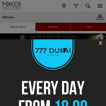
Altoona
Club de poker
Tournois
Cash
x
Prairie Meadows Racetrack and Casino
1 Prairie Meadows Drive, Altoona, IA 50009, USA Tel.: +1 (515) 967-1000
Navigation
Assistance
Catalogue de clubs
FAQ
Blog
Conacts
Signaler une erreur
Privacy policy
Suivez-nous