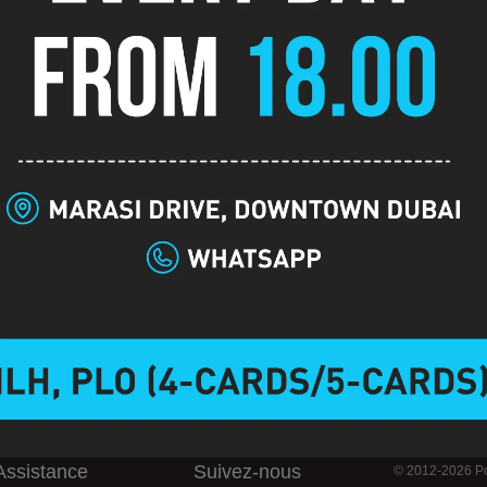
Description
Assistance
Suivez-nous
© 2012-2026 Po