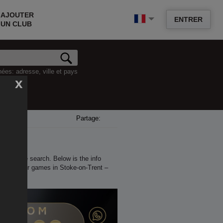
AJOUTER
ENTRER
UN CLUB
ées: adresse, ville et pays
x
Partage:
able game search. Below is the info
d cash poker games in Stoke-on-Trent –