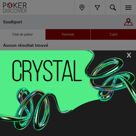
Southport
Club de poker
Tournois
Cash
Aucun résultat trouvé
x
Navigation
Assistance
Catalogue de clubs
FAQ
Blog
Conacts
Signaler une erreur
Privacy policy
Suivez-nous
© 2012-2026 PokerDiscover.com. Tous droits réservés
PokerDiscover.com n'est pas un organisateur de jeux. Le site est à titre informatif
uniquement. 18+