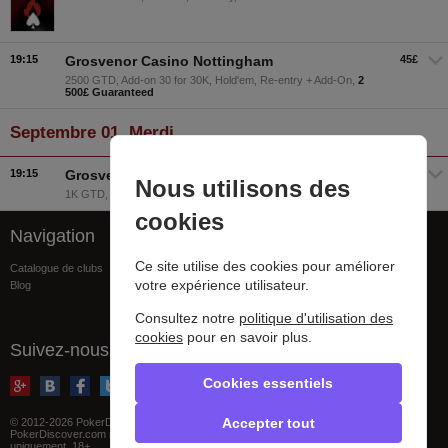
19:15
Grosvenor Casino Nottingham
45£
2500 GTD, Add-on 30 for 30K, Hold'em, Re-entry + Add-On,
2
500£ Guaranteed
Septembre 01, Merdi
19:15
Grosvenor Casino Nottingham
45£
Nous utilisons des
1K GTD, Hold'em, Re-entry + Add-On,
1 000£ Guaranteed
cookies
Navigation
Assistance
Ce site utilise des cookies pour améliorer
Catalogue de clubs
FAQ
votre expérience utilisateur.
Blog
Conacts
Signaler une erreur
Consultez notre
politique d'utilisation des
Privacy policy
cookies
pour en savoir plus.
Suivez-nous
Cookies essentiels
Accepter tout
© 2012-2026 PokerDiscover.com. Tous droits réservés
PokerDiscover.com n'est pas un organisateur de jeux. Le site est à titre informatif
uniquement. 18+