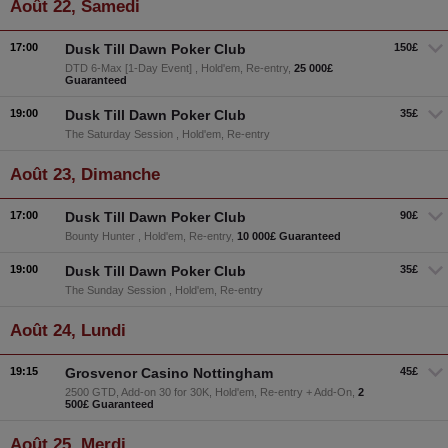
Août 22, Samedi
17:00
Dusk Till Dawn Poker Club
150£
DTD 6-Max [1-Day Event] , Hold'em, Re-entry,
25 000£
Guaranteed
19:00
Dusk Till Dawn Poker Club
35£
The Saturday Session , Hold'em, Re-entry
Août 23, Dimanche
17:00
Dusk Till Dawn Poker Club
90£
Bounty Hunter , Hold'em, Re-entry,
10 000£ Guaranteed
19:00
Dusk Till Dawn Poker Club
35£
The Sunday Session , Hold'em, Re-entry
Août 24, Lundi
19:15
Grosvenor Casino Nottingham
45£
2500 GTD, Add-on 30 for 30K, Hold'em, Re-entry + Add-On,
2
500£ Guaranteed
Août 25, Merdi