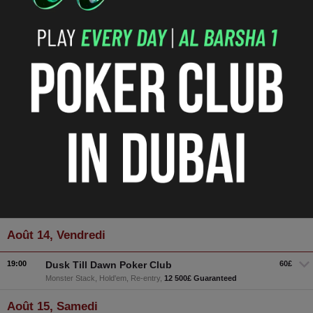
Août 11, Merdi
19:15
Grosvenor Casino Nottingham
45£
1K GTD, Hold'em, Re-entry + Add-On,
1 000£ Guaranteed
Août 12, Mercredi
19:00
Dusk Till Dawn Poker Club
60£
Deepstack, Hold'em, Re-entry,
2 500£ Guaranteed
Août 13, Jeudi
19:00
Dusk Till Dawn Poker Club
60£
7-Max , Hold'em, Re-entry,
5 000£ Guaranteed
Août 14, Vendredi
19:00
Dusk Till Dawn Poker Club
60£
Monster Stack, Hold'em, Re-entry,
12 500£ Guaranteed
Août 15, Samedi