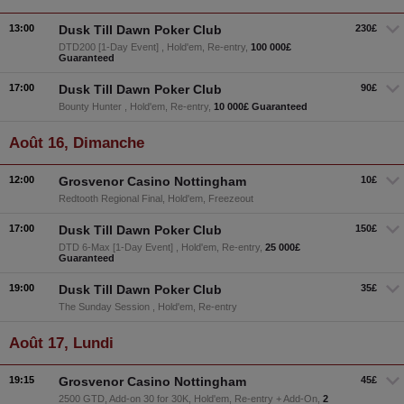
13:00
Dusk Till Dawn Poker Club
230£
DTD200 [1-Day Event] , Hold'em, Re-entry,
100 000£
Guaranteed
17:00
Dusk Till Dawn Poker Club
90£
Bounty Hunter , Hold'em, Re-entry,
10 000£ Guaranteed
Août 16, Dimanche
12:00
Grosvenor Casino Nottingham
10£
Redtooth Regional Final, Hold'em, Freezeout
17:00
Dusk Till Dawn Poker Club
150£
DTD 6-Max [1-Day Event] , Hold'em, Re-entry,
25 000£
Guaranteed
19:00
Dusk Till Dawn Poker Club
35£
The Sunday Session , Hold'em, Re-entry
Août 17, Lundi
19:15
Grosvenor Casino Nottingham
45£
2500 GTD, Add-on 30 for 30K, Hold'em, Re-entry + Add-On,
2