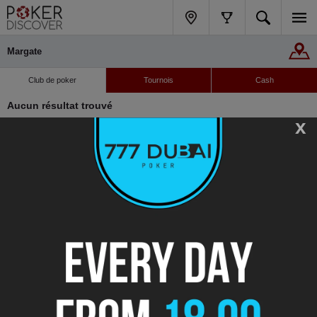
Margate
Club de poker
Tournois
Cash
Aucun résultat trouvé
x
Navigation
Assistance
Catalogue de clubs
FAQ
Blog
Conacts
Signaler une erreur
Privacy policy
Suivez-nous
© 2012-2026 PokerDiscover.com. Tous droits réservés
PokerDiscover.com n'est pas un organisateur de jeux. Le site est à titre informatif
uniquement. 18+