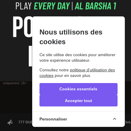
Friday 4pm – 5.30am
Saturday 2pm – 5.30am
Sunday 2pm – 5.30am
Navigation
Assistance
Nous utilisons des
Catalogue de clubs
FAQ
Blog
Conacts
cookies
Signaler une erreur
Privacy policy
Suivez-nous
Ce site utilise des cookies pour améliorer
votre expérience utilisateur.
Consultez notre
politique d'utilisation des
cookies
pour en savoir plus.
© 2012-2026 PokerDiscover.com. Tous droits réservés
PokerDiscover.com n'est pas un organisateur de jeux. Le site est à titre informatif
uniquement. 18+
Cookies essentiels
Accepter tout
Personnaliser
777 DUBAI POKER | Daily Poker games in the heart of Marasi Drive