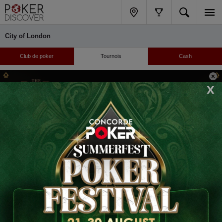
City of London
Club de poker
Tournois
Cash
x
Se qualifier en ligne : buy-ins, hôtels, logistique
Aujourd'hui
Tournoi non trouvé
Tournoi non trouvé
Navigation
Assistance
Catalogue de clubs
FAQ