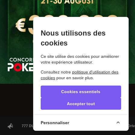
Blog
Conacts
Signaler une erreur
Privacy policy
Suivez-nous
Nous utilisons des
cookies
© 2012-2026 PokerDiscover.com. Tous droits réservés
PokerDiscover.com n'est pas un organisateur de jeux. Le site est à titre informatif
uniquement. 18+
Ce site utilise des cookies pour améliorer
votre expérience utilisateur.
Consultez notre
politique d'utilisation des
cookies
pour en savoir plus.
Cookies essentiels
Accepter tout
Personnaliser
777 DUBAI POKER | Daily Poker games in the heart of Marasi Drive