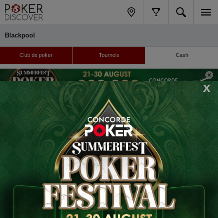
Blackpool
Club de poker
Tournois
Cash
x
Jeux cash réguliers
Jeux cash non trouvés
Navigation
Assistance
Catalogue de clubs
FAQ
Blog
Conacts
Signaler une erreur
Privacy policy
Suivez-nous