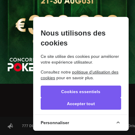
© 2012-2026 PokerDiscover.com. Tous droits réservés
PokerDiscover.com n'est pas un organisateur de jeux. Le site est à titre informatif
uniquement. 18+
Nous utilisons des
cookies
Ce site utilise des cookies pour améliorer
votre expérience utilisateur.
Consultez notre
politique d'utilisation des
cookies
pour en savoir plus.
Cookies essentiels
Accepter tout
Personnaliser
777 DUBAI POKER | Daily Poker games in the heart of Marasi Drive