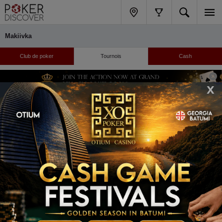
Makiivka
Club de poker
Tournois
Cash
x
Se qualifier en ligne : buy-ins, hôtels, logistique
Aujourd'hui
Tournoi non trouvé
Tournoi non trouvé
Navigation
Assistance
Catalogue de clubs
FAQ