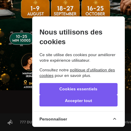
Blog
Conacts
Signaler une erreur
Privacy policy
Suivez-nous
Nous utilisons des
cookies
© 2012-2026 PokerDiscover.com. Tous droits réservés
PokerDiscover.com n'est pas un organisateur de jeux. Le site est à titre informatif
uniquement. 18+
Ce site utilise des cookies pour améliorer
votre expérience utilisateur.
Consultez notre
politique d'utilisation des
cookies
pour en savoir plus.
Cookies essentiels
Accepter tout
Personnaliser
777 DUBAI POKER | Daily Poker games in the heart of Marasi Drive