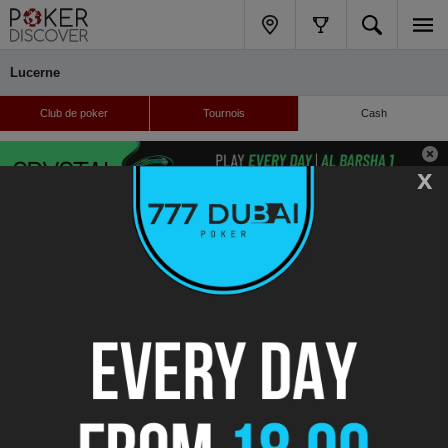
Lucerne
Club de poker
Tournois
Cash
x
Jeux cash réguliers
Jeux cash non trouvés
Navigation
Assistance
Catalogue de clubs
FAQ
Blog
Conacts
Signaler une erreur
Privacy policy
Suivez-nous