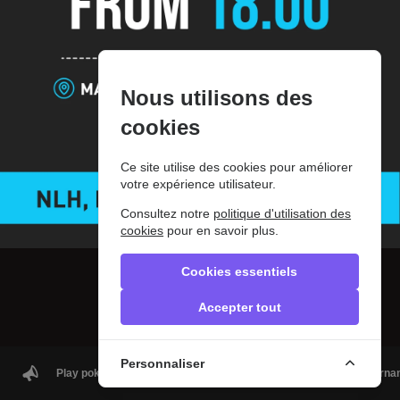
© 2012-2026 PokerDiscover.com. Tous droits réservés
PokerDiscover.com n'est pas un organisateur de jeux. Le site est à titre informatif
uniquement. 18+
Nous utilisons des
cookies
Ce site utilise des cookies pour améliorer
votre expérience utilisateur.
Consultez notre
politique d'utilisation des
cookies
pour en savoir plus.
Cookies essentiels
Accepter tout
Personnaliser
Play poker in Greece | ΟΦΙΤΕΧ Poker Clubs | Cash games & Tournam