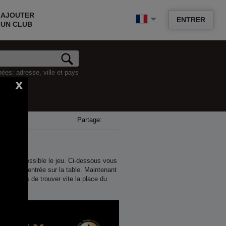
AJOUTER
ENTRER
UN CLUB
ées: adresse, ville et pays
x
Partage:
us vite possible le jeu. Ci-dessous vous
minimum d’entrée sur la table. Maintenant
x joueurs de trouver vite la place du