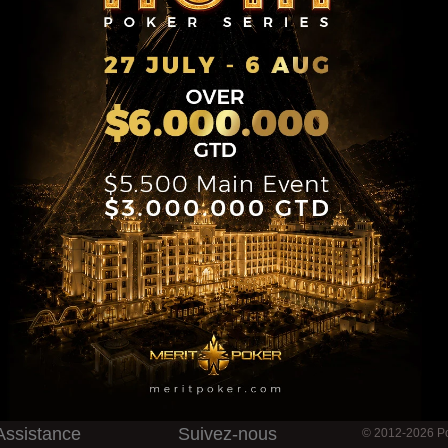
Description
Assistance
Suivez-nous
© 2012-2026 Po