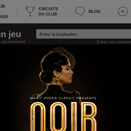
UB
CIRCUITS
BLOG
DU CLUB
KER
n jeu
 des tournois et
Entrez vos coordonn
h
zerland
Jeu cash en Bad Ragaz, Switzerland
en Bad Ragaz
Bad Ragaz? Nous présentons toute l’information nécessaire pour trouver le pl
vez jouer au poker, sur quelles limites se déroule le jeu et quel est le prix 
z en 2019– cela devient facile grâce au mise au jour régulier ce qui permet au