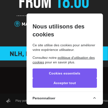
Blog
Conacts
Signaler une erreur
Privacy policy
Suivez-nous
Nous utilisons des
cookies
© 2012-2026 PokerDiscover.com. Tous droits réservés
PokerDiscover.com n'est pas un organisateur de jeux. Le site est à titre informatif
uniquement. 18+
Ce site utilise des cookies pour améliorer
votre expérience utilisateur.
Consultez notre
politique d'utilisation des
cookies
pour en savoir plus.
Cookies essentiels
Accepter tout
Personnaliser
Play poker in Greece | ΟΦΙΤΕΧ Poker Clubs | Cash games & Tournam