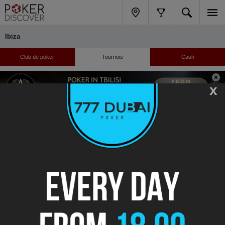
Ibiza
Club de poker
Tournois
Cash
x
Se qualifier en ligne : buy-ins, hôtels, logistique
Aujourd'hui
Tournoi non trouvé
Tournoi non trouvé
Navigation
Assistance
Catalogue de clubs
FAQ