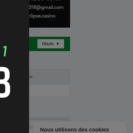
Détails
Buy-in
Nous utilisons des cookies