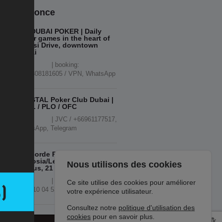
Annonce
777 DUBAI POKER | Daily
Poker games in the heart of
Marasi Drive, downtown
Dubai
| booking:
+443308181605 / VPN, WhatsApp
CRYSTAL Poker Club Dubai |
THNL / PLO / OFC
| JVC / +66961177517,
WhatsApp, Telegram
Concorde Poker Summerfest
| Nicosia/Lefkosa, Northern
Nous utilisons des cookies
Cyprus, 21 - 30 AUG 2026
| €300.000 GTD | +90
Ce site utilise des cookies pour améliorer
548 810 04 53
votre expérience utilisateur.
Consultez notre
politique d'utilisation des
cookies
pour en savoir plus.