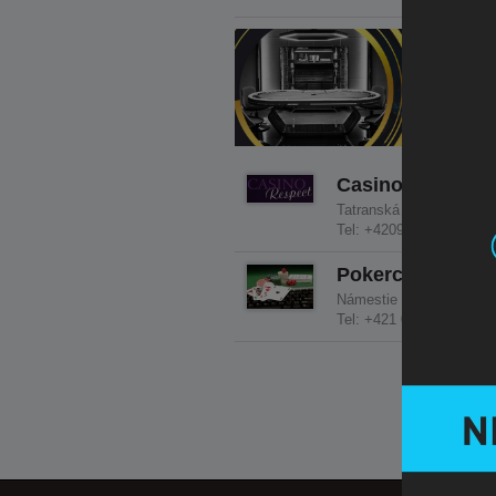
Casino Respect
Tatranská cesta 68, Ruž
Tel: +420905436623
Pokerclub Ružo
Námestie slobody 1479/
Tel: +421 0908914622