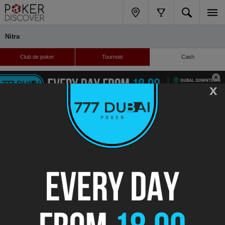
Nitra
Club de poker
Tournois
Cash
x
Jeux cash réguliers
Jeux cash non trouvés
Navigation
Assistance
Catalogue de clubs
FAQ
Blog
Conacts
Signaler une erreur
Privacy policy
Suivez-nous