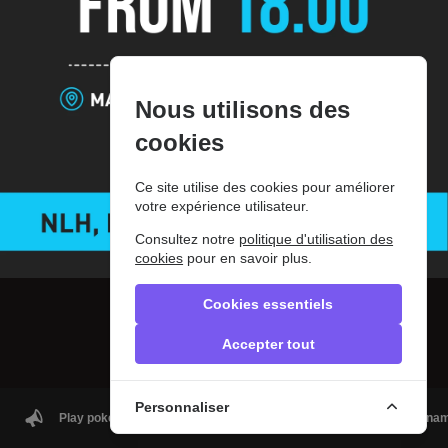
© 2012-2026 PokerDiscover.com. Tous droits réservés
PokerDiscover.com n'est pas un organisateur de jeux. Le site est à titre informatif
uniquement. 18+
Nous utilisons des
cookies
Ce site utilise des cookies pour améliorer
votre expérience utilisateur.
Consultez notre
politique d'utilisation des
cookies
pour en savoir plus.
Cookies essentiels
Accepter tout
Personnaliser
Play poker in Greece | ΟΦΙΤΕΧ Poker Clubs | Cash games & Tournam