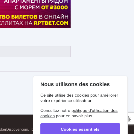
Nous utilisons des cookies
Ce site utilise des cookies pour améliorer
votre expérience utilisateur.
Consultez notre
politique d'utilisation des
cookies
pour en savoir plus.
Cookies essentiels
kerDiscover.com. Tous droits réservés