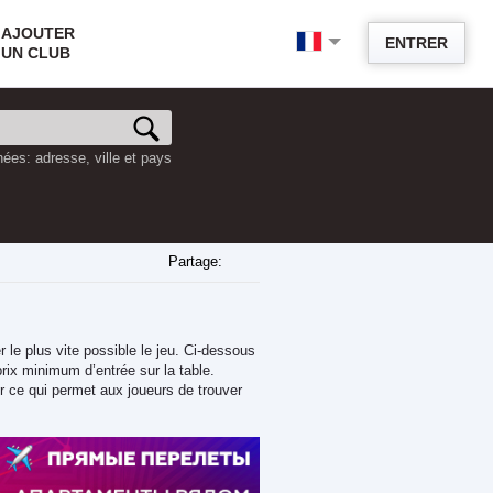
AJOUTER
ENTRER
UN CLUB
ées: adresse, ville et pays
Partage:
le plus vite possible le jeu. Ci-dessous
prix minimum d’entrée sur la table.
r ce qui permet aux joueurs de trouver