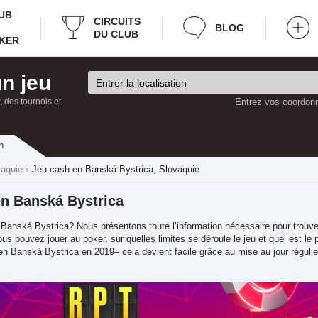
UB
CIRCUITS
BLOG
DU CLUB
KER
n jeu
 des tournois et
Entrez vos coordonn
h
vaquie
Jeu cash en Banská Bystrica, Slovaquie
en Banská Bystrica
Banská Bystrica? Nous présentons toute l’information nécessaire pour trouver 
s pouvez jouer au poker, sur quelles limites se déroule le jeu et quel est le 
en Banská Bystrica en 2019– cela devient facile grâce au mise au jour régulie