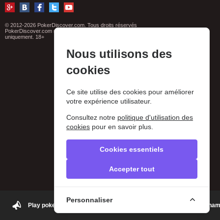
© 2012-2026 PokerDiscover.com. Tous droits réservés
PokerDiscover.com n'est pas un organisateur de jeux. Le site est à titre informatif
uniquement. 18+
Nous utilisons des
cookies
Ce site utilise des cookies pour améliorer
votre expérience utilisateur.
Consultez notre
politique d'utilisation des
cookies
pour en savoir plus.
Cookies essentiels
Accepter tout
Personnaliser
Play poker in Greece | ΟΦΙΤΕΧ Poker Clubs | Cash games & Tournamn