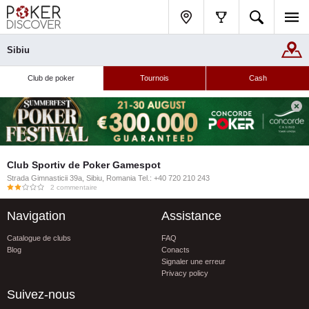
Sibiu
Club de poker
Tournois
Cash
Club Sportiv de Poker Gamespot
Strada Gimnasticii 39a, Sibiu, Romania Tel.: +40 720 210 243
2 commentaire
Navigation
Assistance
Catalogue de clubs
FAQ
Blog
Conacts
Signaler une erreur
Privacy policy
Suivez-nous