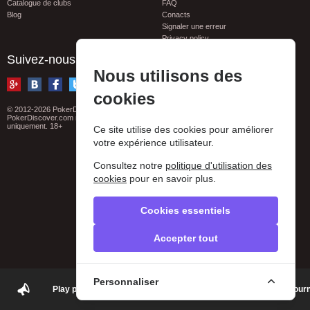
Catalogue de clubs
FAQ
Blog
Conacts
Signaler une erreur
Privacy policy
Suivez-nous
Nous utilisons des
cookies
© 2012-2026 PokerDiscover.com. Tous droits réservés
PokerDiscover.com n'est pas un organisateur de jeux. Le site est à titre informatif
uniquement. 18+
Ce site utilise des cookies pour améliorer
votre expérience utilisateur.
Consultez notre
politique d'utilisation des
cookies
pour en savoir plus.
Cookies essentiels
Accepter tout
Personnaliser
Play poker in Greece | ΟΦΙΤΕΧ Poker Clubs | Cash games & Tourn